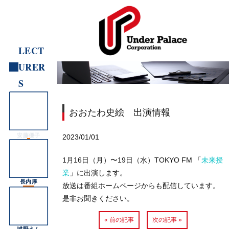
LECT
URER
S
おおたわ史絵 出演情報
安藤優子
2023/01/01
1月16日（月）〜19日（水）TOKYO FM 「
未来授
業
」に出演します。
長内厚
放送は番組ホームページからも配信しています。
是非お聞きください。
« 前の記事
次の記事 »