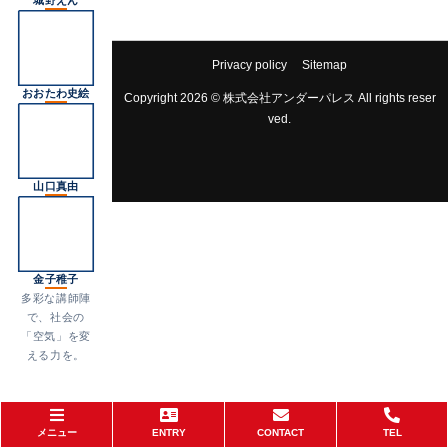
城野えん
Privacy policy
Sitemap
おおたわ史絵
Copyright 2026 © 株式会社アンダーパレス All rights reser
ved.
山口真由
金子稚子
多彩な講師陣
で、社会の
「空気」を変
える力を。
メニュー
ENTRY
CONTACT
TEL