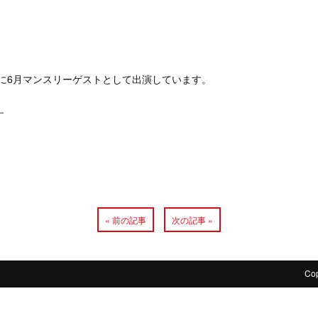
に6月マンスリーゲストとして出演しています。
す
« 前の記事
次の記事 »
Co