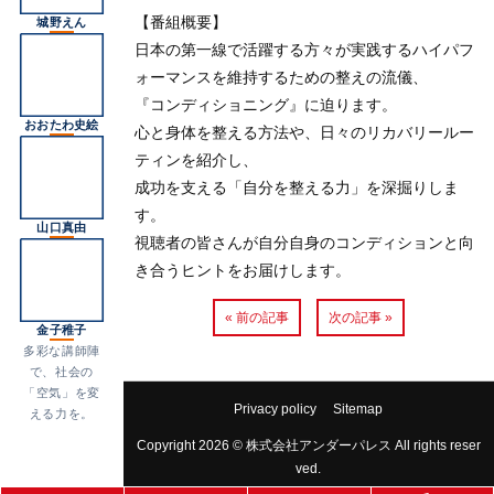
【番組概要】
城野えん
日本の第一線で活躍する方々が実践するハイパフ
ォーマンスを維持するための整えの流儀、
『コンディショニング』に迫ります。
おおたわ史絵
心と身体を整える方法や、日々のリカバリールー
ティンを紹介し、
成功を支える「自分を整える力」を深掘りしま
す。
山口真由
視聴者の皆さんが自分自身のコンディションと向
き合うヒントをお届けします。
« 前の記事
次の記事 »
金子稚子
多彩な講師陣
で、社会の
「空気」を変
Privacy policy
Sitemap
える力を。
Copyright 2026 © 株式会社アンダーパレス All rights reser
ved.