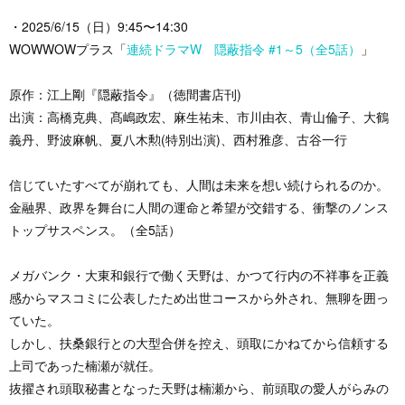
・2025/6/15（日）9:45〜14:30
WOWWOWプラス「
連続ドラマW 隠蔽指令 #1～5（全5話）
」
原作：江上剛『隠蔽指令』（徳間書店刊)
出演：高橋克典、髙嶋政宏、麻生祐未、市川由衣、青山倫子、大鶴
義丹、野波麻帆、夏八木勲(特別出演)、西村雅彦、古谷一行
信じていたすべてが崩れても、人間は未来を想い続けられるのか。
金融界、政界を舞台に人間の運命と希望が交錯する、衝撃のノンス
トップサスペンス。（全5話）
メガバンク・大東和銀行で働く天野は、かつて行内の不祥事を正義
感からマスコミに公表したため出世コースから外され、無聊を囲っ
ていた。
しかし、扶桑銀行との大型合併を控え、頭取にかねてから信頼する
上司であった楠瀬が就任。
抜擢され頭取秘書となった天野は楠瀬から、前頭取の愛人がらみの