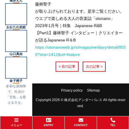
城野えん
藤林聖子
が取り上げられております。是非ご覧ください。
ウエブで楽しめる大人の音楽誌「otonano」
2023年1月号｜特集 Japanese R&B
おおたわ史絵
【Part1】藤林聖子 インタビュー｜クリエイター
が語るJapanese R＆B
https://otonanoweb.jp/s/magazine/diary/detail/803
0?ima=1412&cd=feature
山口真由
« 前の記事
次の記事 »
金子稚子
多彩な講師陣
Privacy policy
Sitemap
で、社会の
「空気」を変
Copyright 2026 © 株式会社アンダーパレス All rights reser
える力を。
ved.
メニュー
ENTRY
CONTACT
TEL