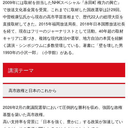
2009年には取材を担当したNHKスペシャル『永田町 権力の興亡』
で放送文化基金賞を受賞。これまでに取材した国政選挙は計29回。
中曽根康弘氏から現在の高市早苗首相まで、歴代22人の総理大臣を
直接取材してきた。2015年福岡放送局長、2018年日本国際放送社長
を経て、現在はフリーのジャーナリストとして活動。40年超の取材
キャリアに基づき、複雑な現代政治や選挙、地方自治の本質を紐解
く講演・シンポジウムに多数登壇している。著書に「壁を壊した男
1993年の小沢一郎」（小学館）がある。
講演テーマ
高市政権と日本のこれから
2026年2月の衆議院選挙において圧倒的な勝利を収め、強固な政権
基盤を築いた高市政権。
高い支持率を背景に「日本を強く、豊かに」する政策が加速してい