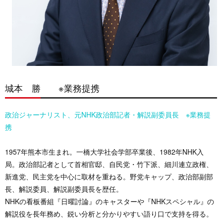
城本 勝 ※業務提携
政治ジャーナリスト、元NHK政治部記者・解説副委員長 ※業務提
携
1957年熊本市生まれ。一橋大学社会学部卒業後、1982年NHK入
局。政治部記者として首相官邸、自民党・竹下派、細川連立政権、
新進党、民主党を中心に取材を重ねる。野党キャップ、政治部副部
長、解説委員、解説副委員長を歴任。
NHKの看板番組『日曜討論』のキャスターや『NHKスペシャル』の
解説役を長年務め、鋭い分析と分かりやすい語り口で支持を得る。